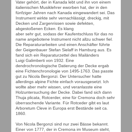
Vater gehört, der in Kanada lebt und ihn von einem
italienischen Musiklehrer eworben hat, der in den
fünfziger Jahren nach Kanada eingewandert sei. Das
Instrument wirkte sehr vernachlässigt, dreckig, mit
Decken und Zargenrissen sowie defekten,
abgestoßenen Ecken. Es klang
aber sehr gut, sodass der Kaufentschluss für das no
name angebotene Instrument nicht allzu schwer fiel.
Die Reparaturarbeiten und einen Anschäfter führte
der Geigenbauer Stefan Sielaff in Hamburg aus. Es
fand sich ein Reparaturzettel des Mailänders
Luigi Galimberti von 1932. Eine
dendrochronologische Datierung der Decke ergab
eine Fichtenchronologie von 1495-1763. Das passte
gut zu Nicola Bergonzi. Der Untersucher hatte
allerdings alpine Fichte einfach vorausgesetzt. Ich
wollte aber mehr wissen, und veranlasste eine
Holzuntersuchung der Decke. Dabei fand sich dann
Thuja plicata, Rotcerder, eine für Cremona doch sehr
überraschende Variante. Für Rotceder gibt es laut
Arboretum Cleve in Europa erst Bestände seit ca.
1860.
Von Nicola Bergonzi sind nur zwei Bässe bekannt.
Einer von 1777, der in Cremona im Museum steht,