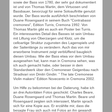
sowie der Bass von 1780, der sehr gut dokumentiert
ist und von Thomas Martin, dem Virtuosen und
Bassbauer, bevorzugt für seine Soloauftritte genutzt
wurde. Der Bass wurde ausführlich beschrieben von
Duane Rosengaard in seinem Buch "Contrabassi
cremonesi", Edition Turris, Cremona 1992. Von
Thomas Martin gibt es auch ein Poster bei Turris.
Ein interessantes Detail des Basses ist sein Umbau
mit Liftung von Oberzargen und Klotz, um die
celloartige Struktur zugunsten des Lagenspiels und
der Saitenlänge zu verändern. Auch das von mir
erworbene Instrument zeigt verblüffend baugleich
diesen Umbau. Wie der Bass etwa vor dem Umbau
ausgesehen hat, kann man in Cremona sehen, was
ich auch gemacht habe, oder besser in dem
Standardwerk über den Cremoneser Geigenbau nach
Stradivari von Dmitri Gindin: " The late Cremonese
Violin makers" Edition Novecento in Cremona 2002.
Um Hilfe zu bekommen bei der Datierung, habe ich
an drei Autoritäten Fotos geschickt: Charles Beare,
Duane Rosengaard und Thomas Martin. Beare und
Rosengaard zeigten sich interssiert, Martin sprach
sich für eine Kopie aus. Er erzählte mir, dass die
besagte Frau sich auch mit Fotos an ihn gewandt